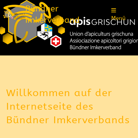
Bündner
Imkerverband
Menü
Willkommen auf der
Internetseite des
Bündner Imkerverbands