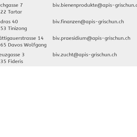
rchgasse 7
biv.bienenprodukte@apis-grischun.
22 Tartar
dras 40
biv.finanzen@apis-grischun.ch
53 Tinizong
ättigauerstrasse 14
biv.praesidium@apis-grischun.ch
65 Davos Wolfgang
euzgasse 3
biv.zucht@apis-grischun.ch
35 Fideris