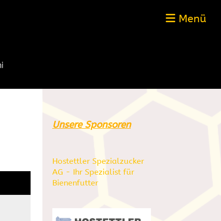
Menü
Unsere Sponsoren
Hostettler Spezialzucker
AG - Ihr Spezialist für
Bienenfutter