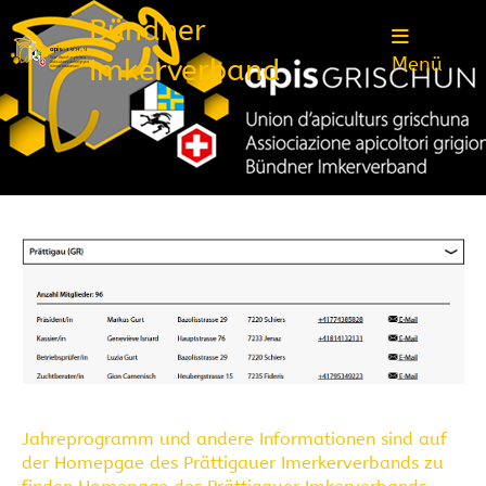
Bündner
Imkerverband
Menü
Jahreprogramm und andere Informationen sind auf
der Homepgae des Prättigauer Imerkerverbands zu